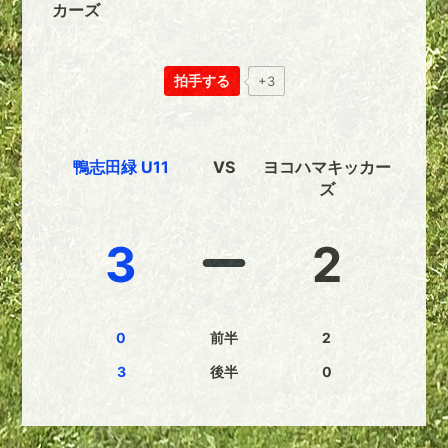
カーズ
拍手する
+3
鴨志田緑 U11
VS
ヨコハマキッカー
ズ
3
2
0
前半
2
3
後半
0