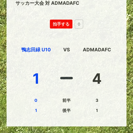
サッカー大会 対 ADMADAFC
拍手する
0
鴨志田緑 U10
VS
ADMADAFC
1
4
0
前半
3
1
後半
1