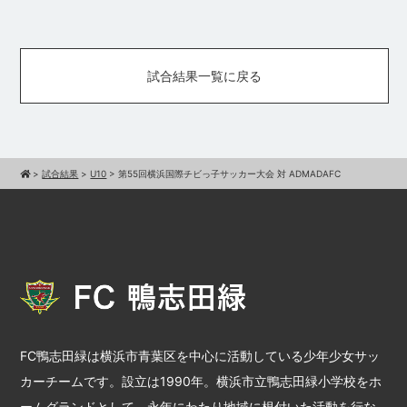
試合結果一覧に戻る
>
試合結果
>
U10
>
第55回横浜国際チビっ子サッカー大会 対 ADMADAFC
FC鴨志田緑は横浜市青葉区を中心に活動している少年少女サッ
カーチームです。設立は1990年。横浜市立鴨志田緑小学校をホ
ームグランドとして、永年にわたり地域に根付いた活動を行な