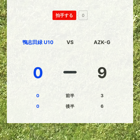
拍手する
0
鴨志田緑 U10
VS
AZK-G
0
9
0
前半
3
0
後半
6