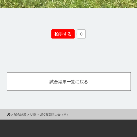
拍手する
0
試合結果一覧に戻る
>
試合結果
>
U10
>
U10青葉区大会（M）