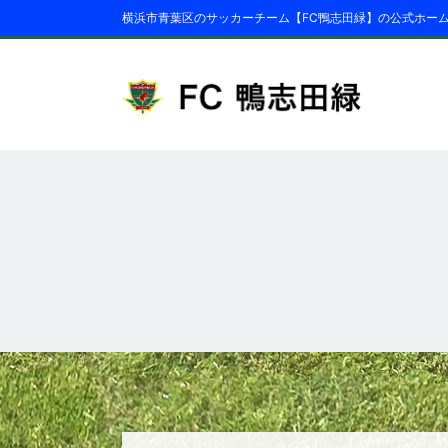
横浜市青葉区のサッカーチーム【FC鴨志田緑】の公式ホー