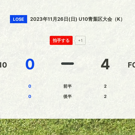
2023年11月26日(日) U10青葉区大会（K）
LOSE
拍手する
+1
0
4
10
F
0
前半
2
0
後半
2