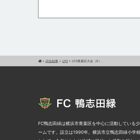
>
試合結果
>
U10
>
U10青葉区大会（K）
FC鴨志田緑は横浜市青葉区を中心に活動している
ームです。設立は1990年。横浜市立鴨志田緑小学