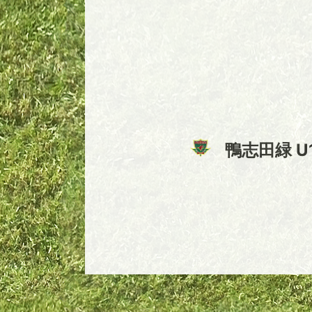
鴨志田緑 U