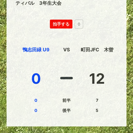
ティバル 3年生大会
拍手する
0
鴨志田緑 U9
VS
町田JFC 木曽
0
12
0
前半
7
0
後半
5