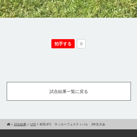
拍手する
0
試合結果一覧に戻る
>
試合結果
>
U10
>
町田JFC サッカーフェスティバル 3年生大会