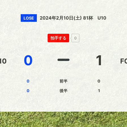
2024年2月10日(土) 81杯 U10
LOSE
拍手する
0
0
1
10
F
0
前半
0
0
後半
1