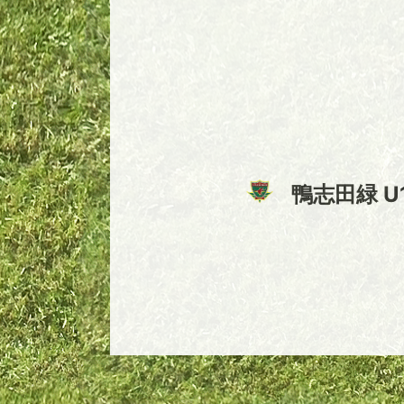
鴨志田緑 U