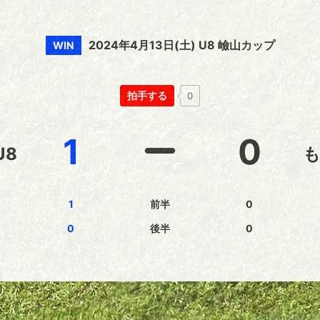
2024年4月13日(土) U8 嶮山カップ
WIN
拍手する
0
1
0
U8
も
1
前半
0
0
後半
0