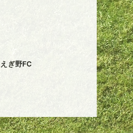
えぎ野FC