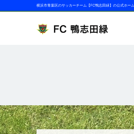
横浜市青葉区のサッカーチーム【FC鴨志田緑】の公式ホー