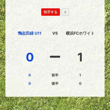
拍手する
0
鴨志田緑 U11
VS
横浜FCホワイト
0
1
0
前半
1
0
後半
0