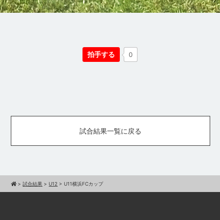
拍手する
0
試合結果一覧に戻る
>
試合結果
>
U12
>
U11横浜FCカップ