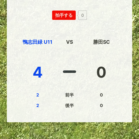
拍手する
0
鴨志田緑 U11
VS
勝田SC
4
0
2
前半
0
2
後半
0