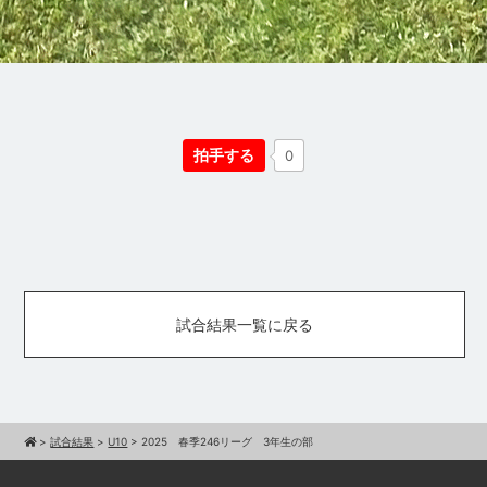
拍手する
0
試合結果一覧に戻る
>
試合結果
>
U10
>
2025 春季246リーグ 3年生の部