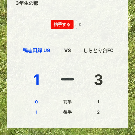
3年生の部
拍手する
0
鴨志田緑 U9
VS
しらとり台FC
1
3
0
前半
1
1
後半
2