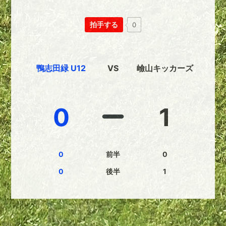
拍手する
0
鴨志田緑 U12
VS
嶮山キッカーズ
0
1
0
前半
0
0
後半
1