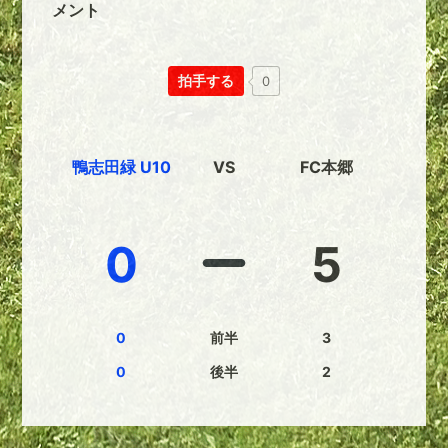
メント
拍手する
0
鴨志田緑 U10
VS
FC本郷
0
5
0
前半
3
0
後半
2