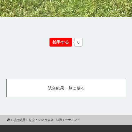
拍手する
0
試合結果一覧に戻る
>
試合結果
>
U10
>
U10 市大会 決勝トーナメント