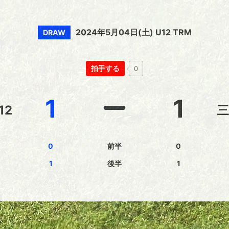
2024年5月04日(土) U12 TRM
DRAW
拍手する
0
1
1
12
三
0
前半
0
1
後半
1