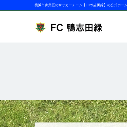
横浜市青葉区のサッカーチーム【FC鴨志田緑】の公式ホー