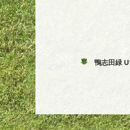
鴨志田緑 U