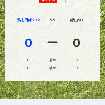
鴨志田緑 U12
VS
緑山SC
0
0
0
前半
0
0
後半
0