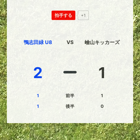
拍手する
+1
鴨志田緑 U8
VS
嶮山キッカーズ
2
1
1
前半
1
1
後半
0