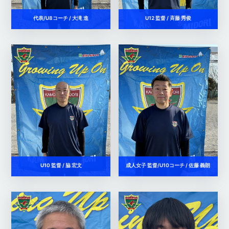
代表/U8コーチ / 大滝 進
U12 監督 / 斉藤 秀俊
U10 監督 / 脇 宏文
成人女子 監督/U10コーチ / 佐藤 義朗