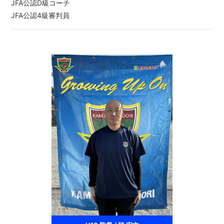
JFA公認D級コーチ
JFA公認4級審判員