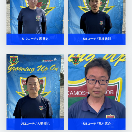
U10コーチ / 原 昌史
U8コーチ / 高橋 政則
U12コーチ / 大塚 拓也
U8コーチ / 荒木 真介