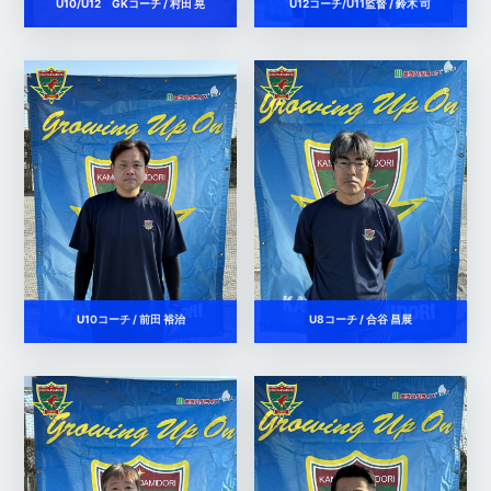
U10/U12 GKコーチ / 村田 晃
U12コーチ/U11監督 / 鈴木 司
U10コーチ / 前田 裕治
U8コーチ / 合谷 昌展