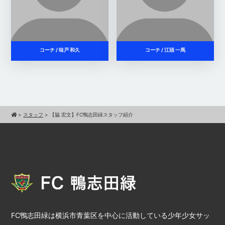
コーチ / 味戸 和久
コーチ / 江頭 一馬
>
スタッフ
>
【脇 宏文】FC鴨志田緑スタッフ紹介
FC鴨志田緑は横浜市青葉区を中心に活動している少年少女サッ